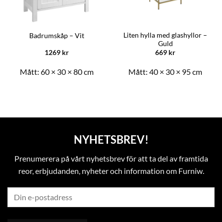
Liten hylla med glashyllor –
Badrumskåp – Vit
Guld
1269
kr
669
kr
Mått:
60 × 30 × 80 cm
Mått:
40 × 30 × 95 cm
NYHETSBREV!
Prenumerera på vårt nyhetsbrev för att ta del av framtida
reor, erbjudanden, nyheter och information om Furniw.