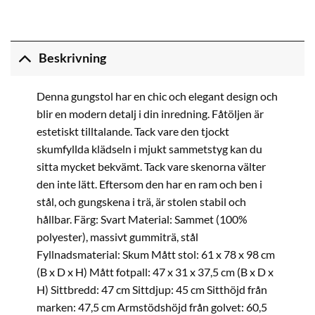
Beskrivning
Denna gungstol har en chic och elegant design och
blir en modern detalj i din inredning. Fåtöljen är
estetiskt tilltalande. Tack vare den tjockt
skumfyllda klädseln i mjukt sammetstyg kan du
sitta mycket bekvämt. Tack vare skenorna välter
den inte lätt. Eftersom den har en ram och ben i
stål, och gungskena i trä, är stolen stabil och
hållbar. Färg: Svart Material: Sammet (100%
polyester), massivt gummiträ, stål
Fyllnadsmaterial: Skum Mått stol: 61 x 78 x 98 cm
(B x D x H) Mått fotpall: 47 x 31 x 37,5 cm (B x D x
H) Sittbredd: 47 cm Sittdjup: 45 cm Sitthöjd från
marken: 47,5 cm Armstödshöjd från golvet: 60,5