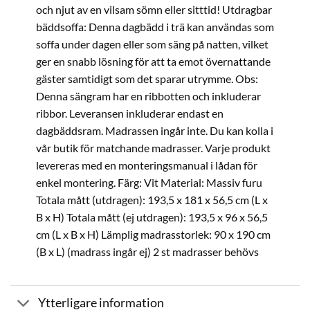
och njut av en vilsam sömn eller sitttid! Utdragbar
bäddsoffa: Denna dagbädd i trä kan användas som
soffa under dagen eller som säng på natten, vilket
ger en snabb lösning för att ta emot övernattande
gäster samtidigt som det sparar utrymme. Obs:
Denna sängram har en ribbotten och inkluderar
ribbor. Leveransen inkluderar endast en
dagbäddsram. Madrassen ingår inte. Du kan kolla i
vår butik för matchande madrasser. Varje produkt
levereras med en monteringsmanual i lådan för
enkel montering. Färg: Vit Material: Massiv furu
Totala mått (utdragen): 193,5 x 181 x 56,5 cm (L x
B x H) Totala mått (ej utdragen): 193,5 x 96 x 56,5
cm (L x B x H) Lämplig madrasstorlek: 90 x 190 cm
(B x L) (madrass ingår ej) 2 st madrasser behövs
Ytterligare information