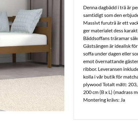
Denna dagbädd i trä är pe
samtidigt som den erbjud
Massivt furuträ är ett vac
ger materialet dess karakt
Bäddsoffans träramar säker
Gästsängen är idealisk f
soffa under dagen eller so
emot övernattande gäster
ribbor. Leveransen inklud
kolla i vår butik för mat
plywood Totalt mått: 203,5
200 cm (B x L) (madrass m
Montering krävs: Ja