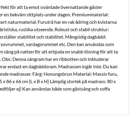
rfekt för att ta emot oväntade övernattande gäster
er en bekväm sittplats under dagen. Premiummaterial:
kert naturmaterial. Furuträ har en rak ådring och kvistarna
äristiska, rustika utseende. Robust och stabil struktur:
ställer stabilitet och stabilitet. Mångsidig dagbädd:
ör sovrummet, vardagsrummet etc. Den kan användas som
m säng på natten för att erbjuda en snabb lösning för att ta
. Obs: Denna sängram har en ribbotten och inkluderar
erar endast en dagbäddsram. Madrassen ingår inte. Du kan
chande madrasser. Färg: Honungsbrun Material: Massiv furu,
 x 86 x 66 cm (L x B x H) Lämplig storlek på madrass: 80 x
edföljer ej) Kan användas både som gästsäng och soffa