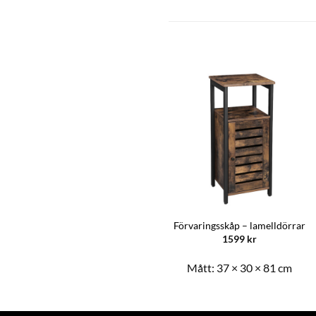
Vadderad förvaringsbänk
Förvaringsskåp – lamelldörrar
1749
kr
1599
kr
Mått:
100 × 40 × 47 cm
Mått:
37 × 30 × 81 cm