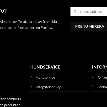
V!
hetsbrev för att ta del av framtida
heter och information om Furniw.
KUNDSERVICE
INFOR
Kundservice
Om o
Integritetspolicy
Jobba
g för hemmets
ade produkter