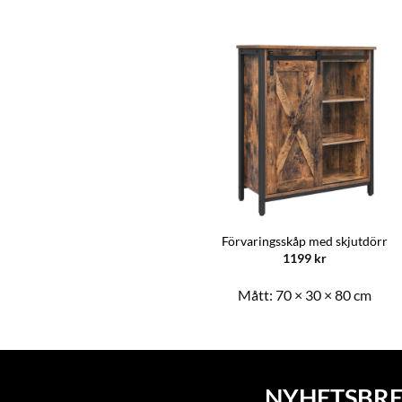
Bokhylla öppna kuber – Vit
Förvaringsskåp med skjutdörr
999
kr
1199
kr
Mått:
97 × 30 × 100 cm
Mått:
70 × 30 × 80 cm
NYHETSBRE