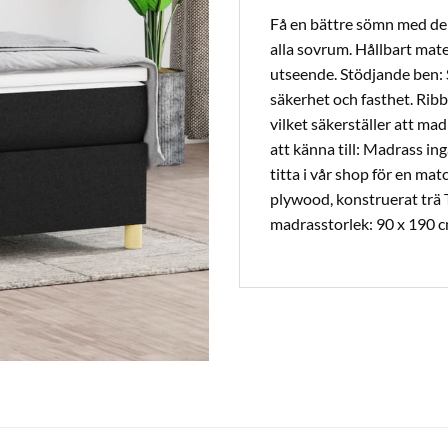
Få en bättre sömn med den
alla sovrum. Hållbart mater
utseende. Stödjande ben: S
säkerhet och fasthet. Ribb
vilket säkerställer att mad
att känna till: Madrass in
titta i vår shop för en ma
plywood, konstruerat trä T
madrasstorlek: 90 x 190 cm