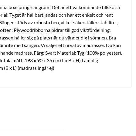
na boxspring-sängram! Det är ett välkomnande tillskott i
ial: Tyget är hållbart, andas och har ett enkelt och rent
ängen stöds av robusta ben, vilket säkerställer stabilitet,
otten: Plywoodribborna bidrar till god viktfördelning,
rassen håller sig på plats när du vänder dig i sömnen. Bra
går inte med sängen. Vi säljer ett urval av madrasser. Du kan
tchande madrass. Färg: Svart Material: Tyg (100% polyester),
otala mått: 193 x 90 x 35 cm (L x B x H) Lämplig
 (B x L) (madrass ingår ej)