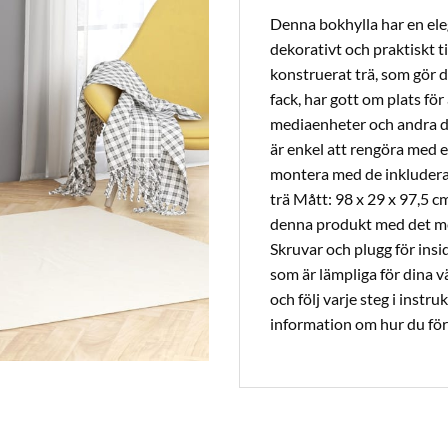
Denna bokhylla har en elega
dekorativt och praktiskt til
konstruerat trä, som gör d
fack, har gott om plats för
mediaenheter och andra de
är enkel att rengöra med e
montera med de inkludera
trä Mått: 98 x 29 x 97,5 
denna produkt med det med
Skruvar och plugg för insi
som är lämpliga för dina v
och följ varje steg i inst
information om hur du för