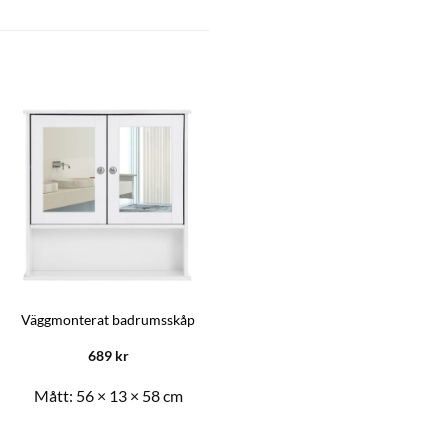
Väggmonterat badrumsskåp
Badrumskåp – Vit
689
kr
1269
kr
Mått:
56 × 13 × 58 cm
Mått:
60 × 30 × 80 cm