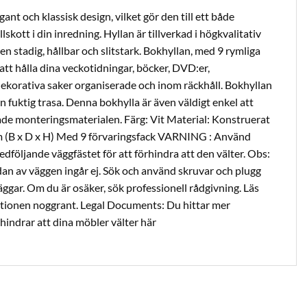
nt och klassisk design, vilket gör den till ett både
lskott i din inredning. Hyllan är tillverkad i högkvalitativ
en stadig, hållbar och slitstark. Bokhyllan, med 9 rymliga
 att hålla dina veckotidningar, böcker, DVD:er,
korativa saker organiserade och inom räckhåll. Bokhyllan
n fuktig trasa. Denna bokhylla är även väldigt enkel att
de monteringsmaterialen. Färg: Vit Material: Konstruerat
cm (B x D x H) Med 9 förvaringsfack VARNING : Använd
följande väggfästet för att förhindra att den välter. Obs:
dan av väggen ingår ej. Sök och använd skruvar och plugg
äggar. Om du är osäker, sök professionell rådgivning. Läs
ruktionen noggrant. Legal Documents: Du hittar mer
hindrar att dina möbler välter här