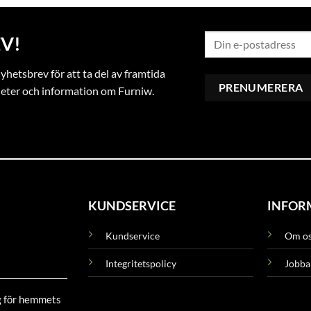
V!
hetsbrev för att ta del av framtida
heter och information om Furniw.
KUNDSERVICE
INFOR
Kundservice
Om o
Integritetspolicy
Jobba
g för hemmets