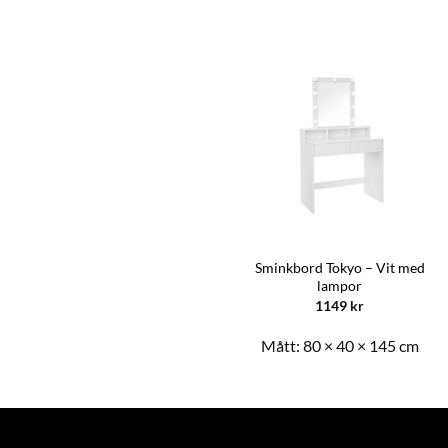
Sminkbord Tokyo – Vit med
Förvaringsskåp – 3 plan
lampor
1149
kr
1149
kr
Mått:
37 × 30 × 167 cm
Mått:
80 × 40 × 145 cm