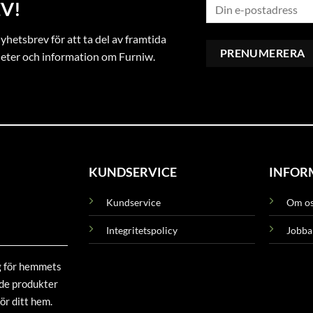
V!
hetsbrev för att ta del av framtida
heter och information om Furniw.
KUNDSERVICE
INFOR
Kundservice
Om o
Integritetspolicy
Jobba
g för hemmets
ade produkter
ör ditt hem.