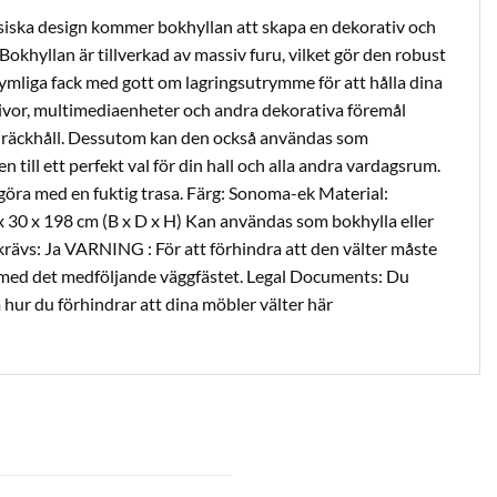
siska design kommer bokhyllan att skapa en dekorativ och
 Bokhyllan är tillverkad av massiv furu, vilket gör den robust
rymliga fack med gott om lagringsutrymme för att hålla dina
ivor, multimediaenheter och andra dekorativa föremål
 räckhåll. Dessutom kan den också användas som
n till ett perfekt val för din hall och alla andra vardagsrum.
ngöra med en fuktig trasa. Färg: Sonoma-ek Material:
x 30 x 198 cm (B x D x H) Kan användas som bokhylla eller
ävs: Ja VARNING : För att förhindra att den välter måste
ed det medföljande väggfästet. Legal Documents: Du
hur du förhindrar att dina möbler välter här