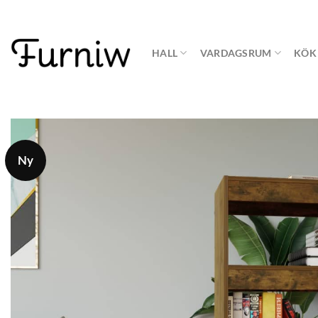
Skip
to
content
HALL
VARDAGSRUM
KÖK
Ny