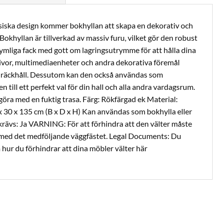
siska design kommer bokhyllan att skapa en dekorativ och
 Bokhyllan är tillverkad av massiv furu, vilket gör den robust
rymliga fack med gott om lagringsutrymme för att hålla dina
ivor, multimediaenheter och andra dekorativa föremål
 räckhåll. Dessutom kan den också användas som
n till ett perfekt val för din hall och alla andra vardagsrum.
göra med en fuktig trasa. Färg: Rökfärgad ek Material:
x 30 x 135 cm (B x D x H) Kan användas som bokhylla eller
ävs: Ja VARNING: För att förhindra att den välter måste
ed det medföljande väggfästet. Legal Documents: Du
hur du förhindrar att dina möbler välter här