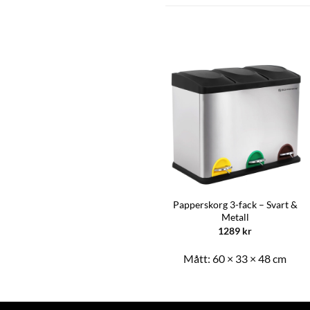
Papperskorg 3-fack – Svart &
Tvättkorg – Svart
Metall
549
kr
1289
kr
Mått:
40 × 30 × 60 cm
Mått:
60 × 33 × 48 cm