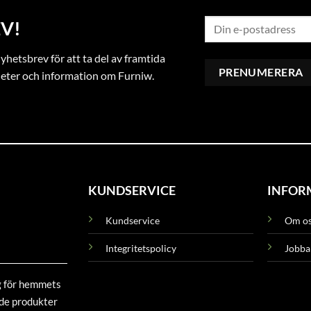
V!
hetsbrev för att ta del av framtida
heter och information om Furniw.
KUNDSERVICE
INFOR
Kundservice
Om o
Integritetspolicy
Jobba
g för hemmets
ade produkter