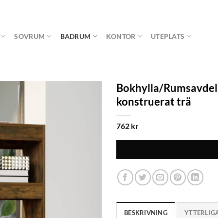
SOVRUM
BADRUM
KONTOR
UTEPLATS
Bokhylla/Rumsavdel
konstruerat trä
762
kr
BESKRIVNING
YTTERLIG