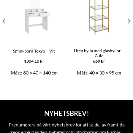
Liten hylla med glashyllor –
Sminkbord Tokyo – Vit
Guld
1304,10
kr
669
kr
Mått:
80 × 40 × 140 cm
Mått:
40 × 30 × 95 cm
NYHETSBREV!
Prenumerera på vårt nyhetsbrev för att ta del av framtida
reor, erbjudanden, nyheter och information om Furniw.