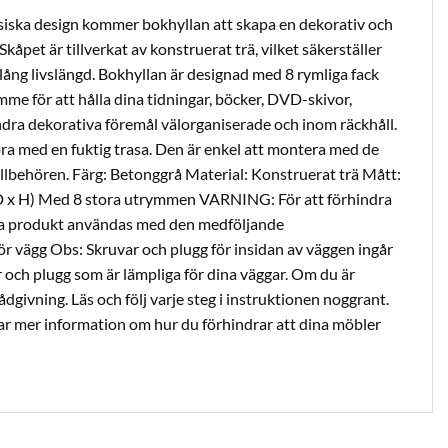
siska design kommer bokhyllan att skapa en dekorativ och
 Skåpet är tillverkat av konstruerat trä, vilket säkerställer
lång livslängd. Bokhyllan är designad med 8 rymliga fack
me för att hålla dina tidningar, böcker, DVD-skivor,
ra dekorativa föremål välorganiserade och inom räckhåll.
öra med en fuktig trasa. Den är enkel att montera med de
lbehören. Färg: Betonggrå Material: Konstruerat trä Mått:
x D x H) Med 8 stora utrymmen VARNING: För att förhindra
na produkt användas med den medföljande
 vägg Obs: Skruvar och plugg för insidan av väggen ingår
 och plugg som är lämpliga för dina väggar. Om du är
ådgivning. Läs och följ varje steg i instruktionen noggrant.
r mer information om hur du förhindrar att dina möbler