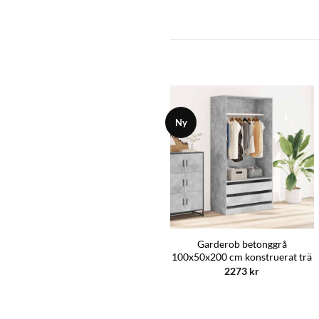
Ny
Garderob betonggrå
100x50x200 cm konstruerat trä
2273
kr