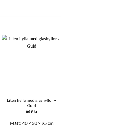
Liten hylla med glashyllor –
Sminkbord med stor spegel – Vit
Guld
669
kr
1999
kr
Mått:
40 × 30 × 95 cm
Mått:
80 × 40 × 140 cm