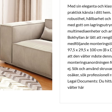
Med sin eleganta och klas
praktisk känsla i ditt hem.
robusthet, hållbarhet och 
med gott om lagringsutrym
multimediaenheter och and
Bokhyllan är lätt att reng
medföljande monteringstil
97,5 x 29,5 x 100 cm (B 
att den välter måste den
monteringsanordningen för
ej. Sök och använd skruvar
osäker, sök professionell r
Legal Documents: Du hitta
välter här