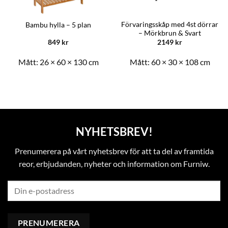
Förvaringsskåp med 4st dörrar
Bambu hylla – 5 plan
– Mörkbrun & Svart
849
kr
2149
kr
Mått:
26 × 60 × 130 cm
Mått:
60 × 30 × 108 cm
NYHETSBREV!
Prenumerera på vårt nyhetsbrev för att ta del av framtida
reor, erbjudanden, nyheter och information om Furniw.