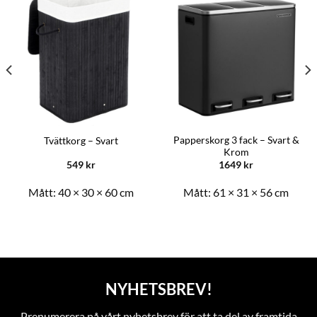
Papperskorg 3 fack – Svart &
Tvättkorg – Svart
Krom
549
kr
1649
kr
Mått:
40 × 30 × 60 cm
Mått:
61 × 31 × 56 cm
NYHETSBREV!
Prenumerera på vårt nyhetsbrev för att ta del av framtida