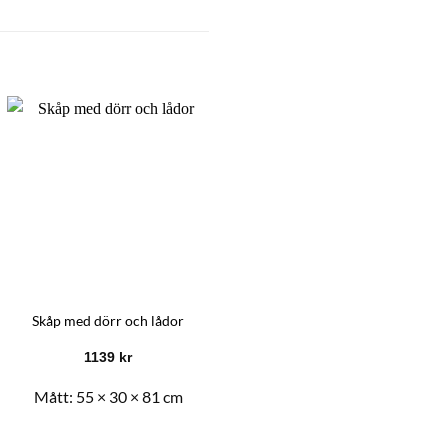
Ny
Garderob betonggrå
Skåp med dörr och lådor
100x50x200 cm konstruerat trä
1139
kr
2273
kr
Mått:
55 × 30 × 81 cm