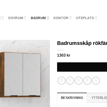
K
SOVRUM
BADRUM
KONTOR
UTEPLATS
Badrumsskåp rökfär
1303
kr
BESKRIVNING
YTTERLI