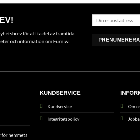
EV!
hetsbrev för att ta del av framtida
heter och information om Furniw.
KUNDSERVICE
INFOR
Kundservice
Om o
Integritetspolicy
Jobba
g för hemmets