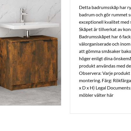
Detta badrumsskåp har ryml
badrum och gör rummet sny
exceptionell kvalitet med s
Skåpet är tillverkat av kon
Badrumsskåpet har 6 fack 
välorganiserade och inom r
att gömma småsaker bakom 
höger enligt dina önskemål
produkt användas med de
Observera: Varje produkt 
montering. Färg: Rökfärga
x D x H) Legal Documents:
möbler välter här