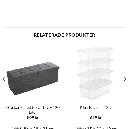
RELATERADE PRODUKTER
Grå bänk med förvaring – 120
Plastboxar – 12 st
Liter
809
kr
689
kr
Mått:
86 × 38 × 38 cm
Mått:
35 × 20 × 12 cm