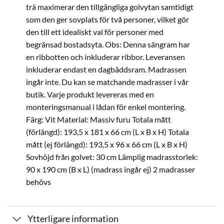
trä maximerar den tillgängliga golvytan samtidigt
som den ger sovplats för två personer, vilket gör
den till ett idealiskt val för personer med
begränsad bostadsyta. Obs: Denna sängram har
en ribbotten och inkluderar ribbor. Leveransen
inkluderar endast en dagbäddsram. Madrassen
ingår inte. Du kan se matchande madrasser i vår
butik. Varje produkt levereras med en
monteringsmanual i lådan för enkel montering.
Färg: Vit Material: Massiv furu Totala mått
(förlängd): 193,5 x 181 x 66 cm (L x B x H) Totala
mått (ej förlängd): 193,5 x 96 x 66 cm (L x B x H)
Sovhöjd från golvet: 30 cm Lämplig madrasstorlek:
90 x 190 cm (B x L) (madrass ingår ej) 2 madrasser
behövs
Ytterligare information