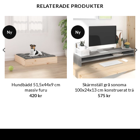
RELATERADE PRODUKTER
Ny
Ny
Hundbädd 51,5x44x9 cm
Skärmställ grå sonoma
massiv furu
100x24x13 cm konstruerat trä
420
kr
575
kr