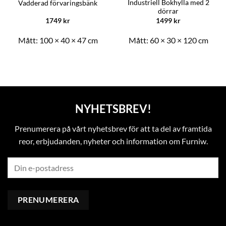
Industriell Bokhylla med 2
Vadderad förvaringsbänk
dörrar
1749
kr
1499
kr
Mått:
100 × 40 × 47 cm
Mått:
60 × 30 × 120 cm
NYHETSBREV!
Prenumerera på vårt nyhetsbrev för att ta del av framtida
reor, erbjudanden, nyheter och information om Furniw.