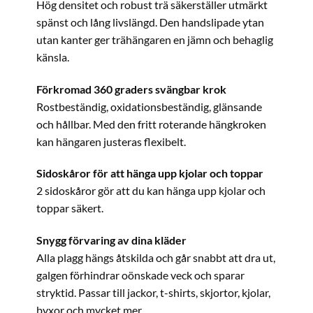
Hög densitet och robust trä säkerställer utmärkt
spänst och lång livslängd. Den handslipade ytan
utan kanter ger trähängaren en jämn och behaglig
känsla.
Förkromad 360 graders svängbar krok
Rostbeständig, oxidationsbeständig, glänsande
och hållbar. Med den fritt roterande hängkroken
kan hängaren justeras flexibelt.
Sidoskåror för att hänga upp kjolar och toppar
2 sidoskåror gör att du kan hänga upp kjolar och
toppar säkert.
Snygg förvaring av dina kläder
Alla plagg hängs åtskilda och går snabbt att dra ut,
galgen förhindrar oönskade veck och sparar
stryktid. Passar till jackor, t-shirts, skjortor, kjolar,
byxor och mycket mer.