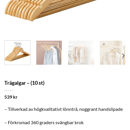
Trägalgar – (10 st)
539
kr
– Tillverkad av högkvalitativt lönnträ, noggrant handslipade
– Förkromad 360 graders svängbar krok