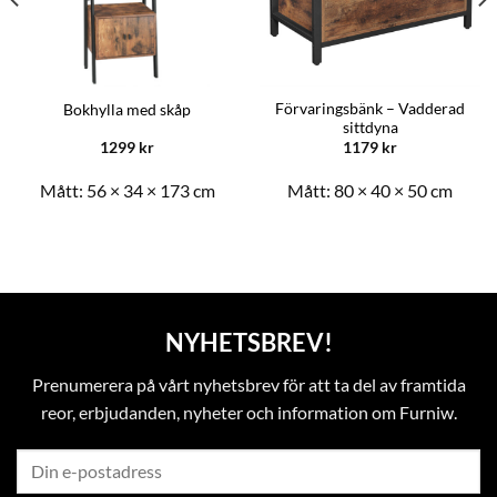
Förvaringsbänk – Vadderad
Bokhylla med skåp
sittdyna
1299
kr
1179
kr
Mått:
56 × 34 × 173 cm
Mått:
80 × 40 × 50 cm
NYHETSBREV!
Prenumerera på vårt nyhetsbrev för att ta del av framtida
reor, erbjudanden, nyheter och information om Furniw.