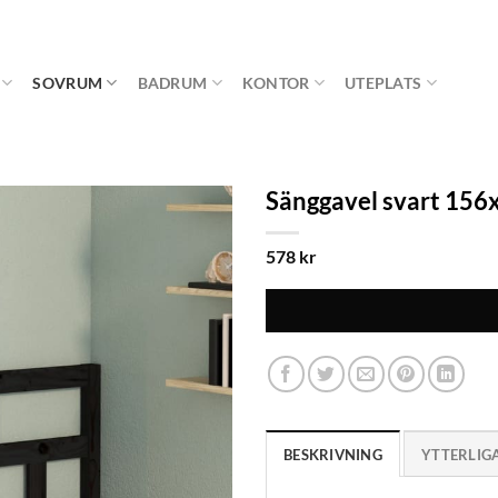
SOVRUM
BADRUM
KONTOR
UTEPLATS
Sänggavel svart 156
578
kr
BESKRIVNING
YTTERLIG