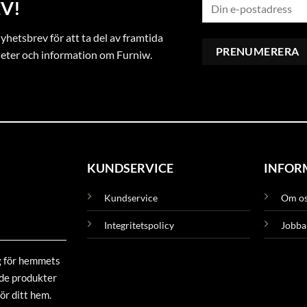
V!
hetsbrev för att ta del av framtida
heter och information om Furniw.
KUNDSERVICE
INFOR
Kundservice
Om o
Integritetspolicy
Jobba
g för hemmets
ade produkter
ör ditt hem.