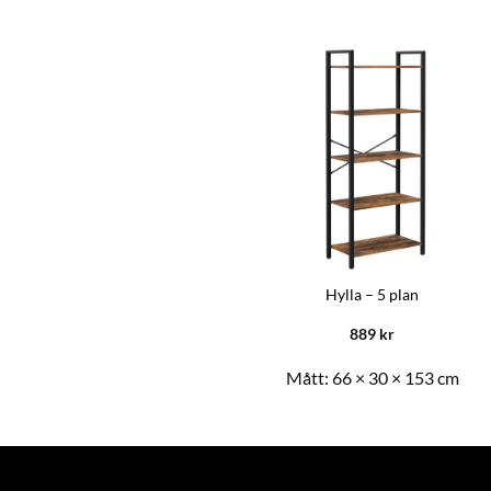
Förvaringsbänk – Vadderad
Hylla – 5 plan
sittdyna
1179
kr
889
kr
Mått:
80 × 40 × 50 cm
Mått:
66 × 30 × 153 cm