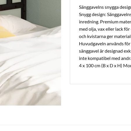
Sänggavelns snygga design
Snygg design: Sänggavelns 
inredning. Premium materi
med olja, vax eller lack fö
och kvistarna ger material
Huvudgaveln används för s
sänggavel är designad exk
inte kompatibel med andra
4 x 100 cm (B x D x H) Mon